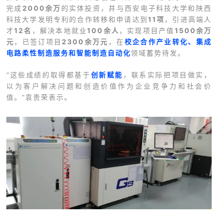
完成
2000余万
的实体投资，并与西安电子科技大学和陕西
科技大学发明专利的合作转移和申请达到
11项
，引进高端人
才
12名
，解决本地就业
100余人
，实现项目产值
1500余万
元
，已签订项目
2300余万元
，在
校企合作产业转化、集成
电路柔性制造服务和智能制造自动化
领域蓄势待发。
“这些成绩的取得都基于
创新赋能
，联系实际把项目做实，
以为客户解决问题和创造价值作为企业竞争力和社会价
值。”袁贵荣表示。