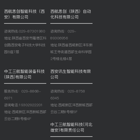
西航思创智能科技（西
西航思创（陕西）自动
安）有限公司
化科技有限公司
咨询热线:029-87301980
咨询热线：029-
地址:陕西省西安市雁塔区科
89306956
创路西安电子科技大学科技
地址:陕西省西咸新区沣东新
园B座7层
城王寺街道西部生命科学园
2号楼北楼4层
中工三航智能装备科技
西安讯生智能科技有限
(陕西)有限公司
公司
服务热线：029-8868-
咨询热线：029-8758
6971
6345
咨询电话:19302922201
地址:西咸新区沣西新城西部
地址:西咸新区沣西新城西部
云谷二期8号楼5F
云谷二期8号楼4F
中工三航智能科技(河北
雄安)有限责任公司