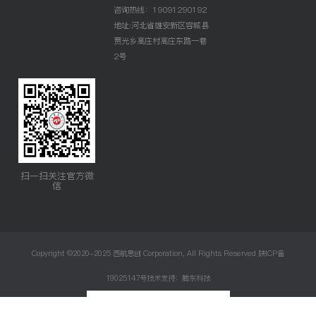
咨询热线：19091290192
地址:河北省雄安新区容城县
贾光乡高庄村高庄东路一巷
2号
扫一扫关注官方微
信
Copyright ©2020-2025 西航思创 Corporation, All Rights Reserved
陕ICP备
19025147号
技术支持：
腾东科技
友情链接