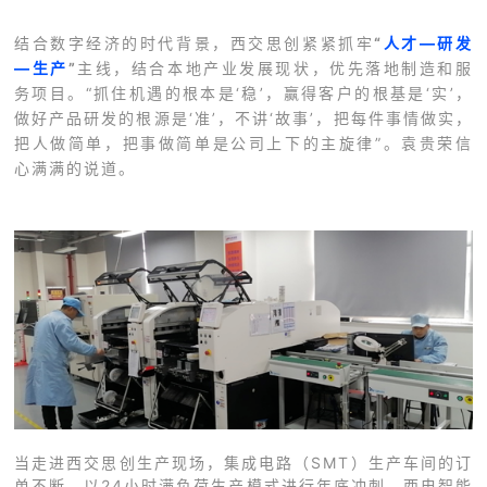
结合数字经济的时代背景，西交思创紧紧抓牢
“
人才—研发
—生产
”
主线，结合本地产业发展现状，优先落地制造和服
务项目。“抓住机遇的根本是‘稳’，赢得客户的根基是‘实’，
做好产品研发的根源是‘准’，不讲‘故事’，把每件事情做实，
把人做简单，把事做简单是公司上下的主旋律”。袁贵荣信
心满满的说道。
当走进西交思创生产现场，集成电路（SMT）生产车间的订
单不断，以24小时满负荷生产模式进行年底冲刺，西电智能