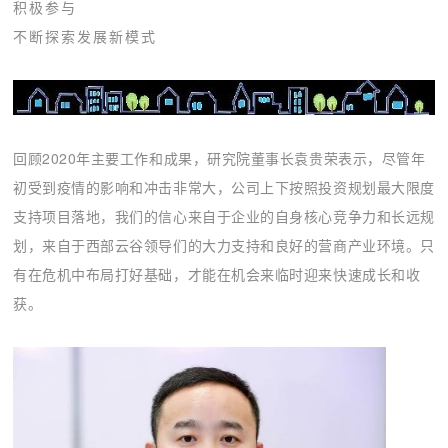
积极参与
不断探索发展新模式
回顾2020年主要工作和成果，研究院董事长袁贵荣表示，
尽管年
初受到疫情的影响和冲击非常大
，
公司上下按照投资规划最大限度
支持项目落地，我们的信心来自于企业的自身核心竞争力和长远规
划，来自于西部云谷领导们的大力支持和良好的营商产业环境。只
有在危机中布局打好基础，才能在机会来临时迎来快速成长和收
获。